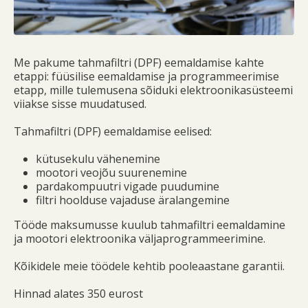
Me pakume tahmafiltri (DPF) eemaldamise kahte
etappi: füüsilise eemaldamise ja programmeerimise
etapp, mille tulemusena sõiduki elektroonikasüsteemi
viiakse sisse muudatused.
Tahmafiltri (DPF) eemaldamise eelised:
kütusekulu vähenemine
mootori veojõu suurenemine
pardakompuutri vigade puudumine
filtri hoolduse vajaduse äralangemine
Tööde maksumusse kuulub tahmafiltri eemaldamine
ja mootori elektroonika väljaprogrammeerimine.
Kõikidele meie töödele kehtib pooleaastane garantii.
Hinnad alates 350 eurost