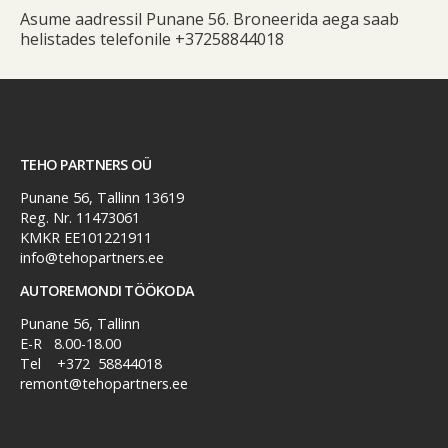
Asume aadressil Punane 56. Broneerida aega saab
helistades telefonile +37258844018
TEHO PARTNERS OÜ
Punane 56, Tallinn 13619
Reg. Nr. 11473061
KMKR EE101221911
info@tehopartners.ee
AUTOREMONDI TÖÖKODA
Punane 56, Tallinn
E-R 8.00-18.00
Tel
+372 58844018
remont@tehopartners.ee